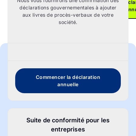
Nous vous fournirons une confirmation des
décla
déclarations gouvernementales à ajouter
ann
aux livres de procès-verbaux de votre
société.
Commencer la déclaration
annuelle
Suite de conformité pour les
entreprises