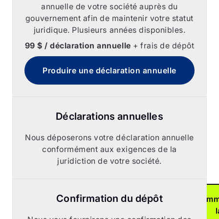
annuelle de votre société auprès du
déclar
gouvernement afin de maintenir votre statut
juridique. Plusieurs années disponibles.
de re
99 $ / déclaration annuelle
+ frais de dépôt
annuel
Produire une déclaration annuelle
lig
Déclarations annuelles
C'est rapid
abord
Nous déposerons votre déclaration annuelle
À partir de 9
conformément aux exigences de la
dé
juridiction de votre société.
Confirmation du dépôt
Comm
l