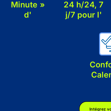
Minute »
24 h/24, 7
d'
j/7 pour l'
Conf
Cale
Intégrez v