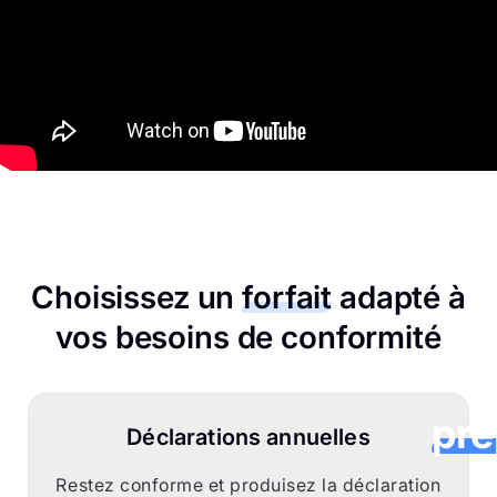
CorpC
aide
Choisissez un
forfait
adapté à
soci
vos besoins de conformité
canad
à
pré
Déclarations annuelles
le
Restez conforme et produisez la déclaration