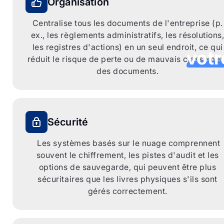
Organisation
c
Centralise tous les documents de l'entreprise (p.
ex., les règlements administratifs, les résolutions
les registres d'actions) en un seul endroit, ce qui
votr
réduit le risque de perte ou de mauvais classemen
des documents.
CorpCent
et à GÉR
plans de 
Sécurité
numéri
garanti
Les systèmes basés sur le nuage comprennent
reste co
souvent le chiffrement, les pistes d'audit et les
matière
options de sauvegarde, qui peuvent être plus
registr
sécuritaires que les livres physiques s'ils sont
couvertu
gérés correctement.
en bout
assurer