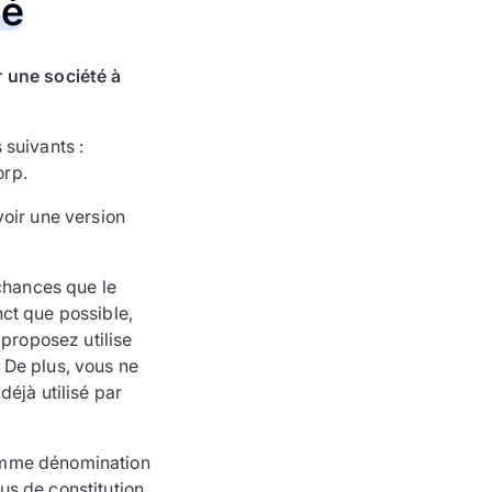
té
 une société à
 suivants :
orp.
voir une version
 chances que le
ct que possible,
 proposez utilise
 De plus, vous ne
éjà utilisé par
comme dénomination
us de constitution