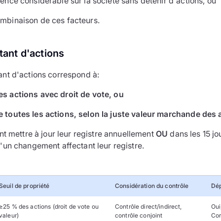
ence considérable sur la société sans détenir d'actions, ou
mbinaison de ces facteurs.
ant d'actions
nt d'actions correspond à:
s actions avec droit de vote, ou
 toutes les actions, selon la juste valeur marchande des 
nt mettre à jour leur registre annuellement
OU
dans les 15 jou
un changement affectant leur registre.
Seuil de propriété
Considération du contrôle
Dép
≥25 % des actions (droit de vote ou
Contrôle direct/indirect,
Oui
valeur)
contrôle conjoint
Cor