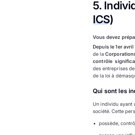
5. Indivi
ICS
)
Vous devez prépar
Depuis le 1er avri
de la
Corporation
contrôle significa
des entreprises d
de la loi à démasqu
Qui sont les in
Un individu ayant 
société. Cette per
possède, contrô