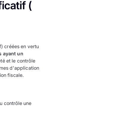
catif (
if) créées en vertu
s ayant un
é et le contrôle
mes d'application
on fiscale.
ou contrôle une