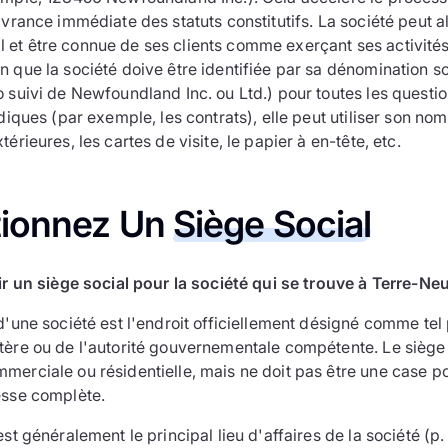
ivrance immédiate des statuts constitutifs. La société peut a
et être connue de ses clients comme exerçant ses activité
 que la société doive être identifiée par sa dénomination soc
 suivi de Newfoundland Inc. ou Ltd.) pour toutes les question
idiques (par exemple, les contrats), elle peut utiliser son n
érieures, les cartes de visite, le papier à en-tête, etc.
tionnez Un
Siège Social
 un siège social pour la société qui se trouve à Terre-Ne
d'une société est l'endroit officiellement désigné comme tel 
tère ou de l'autorité gouvernementale compétente. Le siège 
merciale ou résidentielle, mais ne doit pas être une case p
esse complète.
est généralement le principal lieu d'affaires de la société (p.