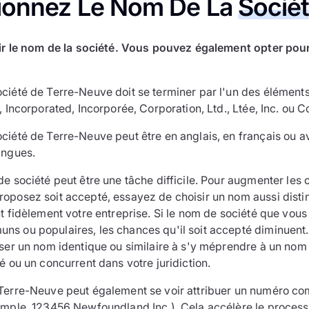
tionnez Le Nom De La
Socié
r le nom de la société. Vous pouvez également opter pour
ciété de Terre-Neuve doit se terminer par l'un des éléments
, Incorporated, Incorporée, Corporation, Ltd., Ltée, Inc. ou C
ciété de Terre-Neuve peut être en anglais, en français ou a
angues.
e société peut être une tâche difficile. Pour augmenter les
oposez soit accepté, essayez de choisir un nom aussi distin
t fidèlement votre entreprise. Si le nom de société que vous
s ou populaires, les chances qu'il soit accepté diminuent.
ser un nom identique ou similaire à s'y méprendre à un nom d
é ou un concurrent dans votre juridiction.
 Terre-Neuve peut également se voir attribuer un numéro 
emple, 123456 Newfoundland Inc.). Cela accélère le process