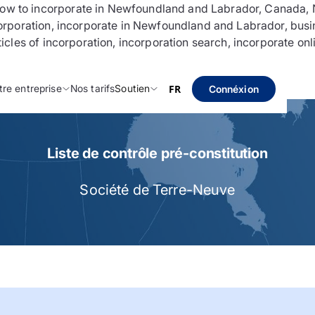
 to incorporate in Newfoundland and Labrador, Canada, N
rporation, incorporate in Newfoundland and Labrador, busi
les of incorporation, incorporation search, incorporate onl
tre entreprise
Nos tarifs
Soutien
FR
Connéxion
Liste de contrôle pré-constitution
Société de Terre-Neuve