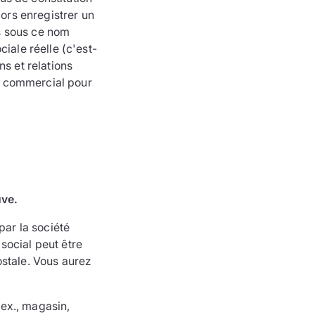
lors enregistrer un
s sous ce nom
iale réelle (c'est-
s et relations
om commercial pour
uve.
par la société
social peut être
ostale. Vous aurez
 ex., magasin,