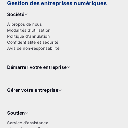
Gestion des entreprises numériques
Société
À propos de nous
Modalités d'utilisation
Politique d'annulation
Confidentialité et sécurité
Avis de non-responsabilité
Démarrer votre entreprise
Constitution en société
Constitution de société professionnelle
Constitution d'OBNL
Gérer votre entreprise
Rapports de recherche de nom NUANS
Forfait annuel de conformité
Pré-recherche NUANS
Livre de minutes numérique
Entreprise individuelle
Calendrier de conformité
Soutien
Société de personnes
Intégrez votre société
Service d'assistance
Modifications de la société