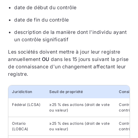
date de début du contrôle
date de fin du contrôle
description de la manière dont l'individu ayant
un contrôle significatif
Les sociétés doivent mettre à jour leur registre
annuellement
OU
dans les 15 jours suivant la prise
de connaissance d'un changement affectant leur
registre.
Juridiction
Seuil de propriété
Considéra
Fédéral (LCSA)
≥25 % des actions (droit de vote
Contrôle d
ou valeur)
contrôle c
Ontario
≥25 % des actions (droit de vote
Contrôle d
(LOBCA)
ou valeur)
contrôle c