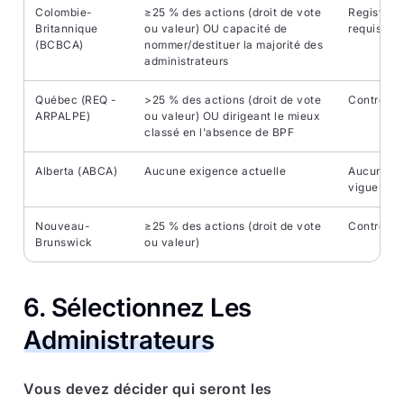
Colombie-
≥25 % des actions (droit de vote
Registre 
Britannique
ou valeur) OU capacité de
requis
(BCBCA)
nommer/destituer la majorité des
administrateurs
Québec (REQ -
>25 % des actions (droit de vote
Contrôle d
ARPALPE)
ou valeur) OU dirigeant le mieux
classé en l'absence de BPF
Alberta (ABCA)
Aucune exigence actuelle
Aucun règ
vigueur p
Nouveau-
≥25 % des actions (droit de vote
Contrôle d
Brunswick
ou valeur)
6. Sélectionnez Les
Administrateurs
Vous devez décider qui seront les